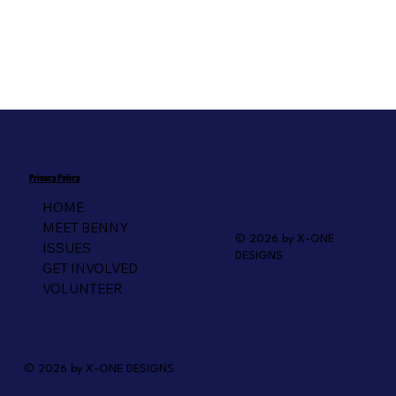
Privacy Policy
HOME
MEET BENNY
© 2026 by X-ONE
ISSUES
DESIGNS
GET INVOLVED
VOLUNTEER
© 2026 by X-ONE DESIGNS